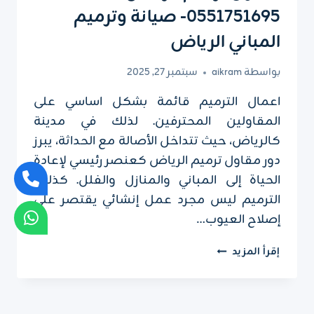
0551751695- صيانة وترميم
المباني الرياض
بواسطة
aikram
سبتمبر 27, 2025
اعمال الترميم قائمة بشكل اساسي على
المقاولين المحترفين. لذلك في مدينة
كالرياض، حيث تتداخل الأصالة مع الحداثة، يبرز
دور مقاول ترميم الرياض كعنصر رئيسي لإعادة
الحياة إلى المباني والمنازل والفلل. كذلك،
الترميم ليس مجرد عمل إنشائي يقتصر على
إصلاح العيوب…
مقاول
إقرأ المزيد
ترميم
الرياض
ت:
0551751695-