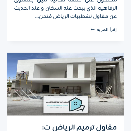
للحصول على لمسه نهائية تليق بمستوى
الرفاهيه الذي يبحث عنه السكان و عند الحديث
عن مقاول تشطيبات الرياض فنحن…
مقاول
إقرأ المزيد
تشطيبات
الرياض
ت:
0551751695
–
تشطيب
المنازل
الرياض
مقاول ترميم الرياض ت: