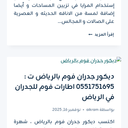
إستخدام المرايا في تزيين المساحات و أيضا
إضافة لمسة من الاناقه الحديثه و العصرية
على الصالات و المجالس…
تركيب
إقرأ المزيد
مرايات
ديكور
الرياض
ت:
0551751695
–
ديكور جدران فوم بالرياض ت :
مرايا
0551751695 اطارات فوم للجدران
ديكور
مودرن
في الرياض
الرياض
بواسطة
aikram
نوفمبر 16, 2025
اكتسب ديكور جدران فوم بالرياض ، شهرة