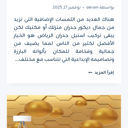
بواسطة
aikram
نوفمبر 17, 2025
هناك العديد من اللمسات الإضافية التي تزيد
من جمال ديكور جدران منزلك أو مكتبك لكن
يبقى تركيب استيل جدران الرياض هو الخيار
الأفضل لكثير من الناس لمما يضيف من
جمالية وفخامة للمكان بألوانه البارزة
وتصاميمه الإبداعية التي تتناسب مع مختلف…
تركيب
إقرأ المزيد
استيل
جدران
الرياض
ت:
0551751695
استيل
ذهبي
للجدران