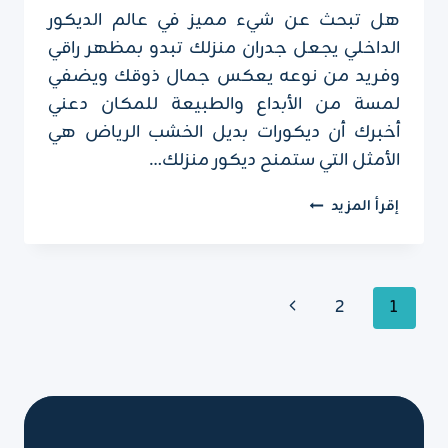
هل تبحث عن شيء مميز في عالم الديكور
الداخلي يجعل جدران منزلك تبدو بمظهر راقي
وفريد من نوعه يعكس جمال ذوقك ويضفي
لمسة من الأبداع والطبيعة للمكان دعني
أخبرك أن ديكورات بديل الخشب الرياض هي
الأمثل التي ستمنح ديكور منزلك…
ديكورات
إقرأ المزيد
بديل
الخشب
الرياض
ت:
تنقل
الصفحة
2
1
0551751695
الصفحة
الوان
التالية
بديل
الخشب
الرياض