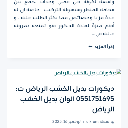
واسعة لكونه حل عملي وجذاب يجمع بين
فخامة المنظر وسهولة التركيب ، خاصة ان له
عدة مزايا وخصائص مما يكثر الطلب عليه ، و
أهم ميزة لهذه الديكور هو تمتعه بمرونة
عالية في…
ديكور
إقرأ المزيد
جدران
فوم
بالرياض
ت
:
0551751695
ديكورات بديل الخشب الرياض ت:
اطارات
0551751695 الوان بديل الخشب
فوم
للجدران
الرياض
في
الرياض
بواسطة
aikram
نوفمبر 16, 2025