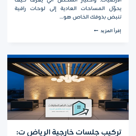
الأرضيات. واختيار الشخص الي يعرف كيف
يحوّل المساحات العادية إلى لوحات راقية
تنبض بذوقك الخاص هو…
معلم
إقرأ المزيد
تركيب
باركيه
الرياض
ت:
0551751695
،
تركيب
باركيه
على
سيراميك
تركيب جلسات خارجية الرياض ت: