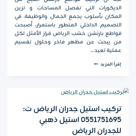
الديكورات التي تفصل المساحات و تزين
المكان بأسلوب يجمع الجمال والوظيفة. في
التصميم الداخلي المتطور باستمرار، أصبحت
قواطع بارتشن خشب الرياض قرار الأمثل لكل
من يبحث عن مظهر فاخر وحلول تقسيم
عملية تعيد…
قواطع
إقرأ المزيد
بارتشن
خشب
الرياض
ت:
0551751695
–
تركيب استيل جدران الرياض ت:
تركيب
0551751695 استيل ذهبي
قواطع
بارتشن
للجدران الرياض
الرياض