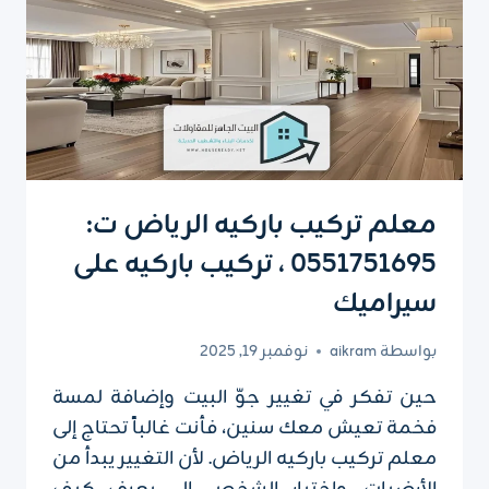
معلم تركيب باركيه الرياض ت:
0551751695 ، تركيب باركيه على
سيراميك
بواسطة
aikram
نوفمبر 19, 2025
حين تفكر في تغيير جوّ البيت وإضافة لمسة
فخمة تعيش معك سنين، فأنت غالباً تحتاج إلى
معلم تركيب باركيه الرياض. لأن التغيير يبدأ من