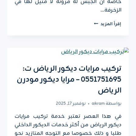
خاصة ان الجبس له مرونة لا مثيل لها في
الزخرفة…
تركيب
إقرأ المزيد
جبس
بورد
للجدران
الرياض
ت
:
تركيب مرايات ديكور الرياض ت:
0551751695
0551751695 – مرايا ديكور مودرن
ديكور
جبس
الرياض
بورد
لغرف
بواسطة
aikram
نوفمبر 17, 2025
النوم
بالرياض
في هذا العصر تعتبر خدمة تركيب مرايات
ديكور الرياض من أكثر خدمات الديكور الداخلي
طلبا و ذلك خصوصا مع التوجه المتازيد نحو