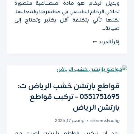
وبديل الرخام هو مادة اصطناعية متطورة
تحاكي الرخام الطبيعي في مظهرها ولمعانها،
لكنها تأتي بتكلفة أقل بكثير وتحتاج إلى
صيانة…
تركيب
إقرأ المزيد
بديل
الرخام
الرياض
ت:
0551751695
،
قواطع بارتشن خشب الرياض ت:
ديكور
0551751695 – تركيب قواطع
بديل
الرخام
بارتشن الرياض
الرياض
بواسطة
aikram
نوفمبر 17, 2025
نجد ان تركيب قواطع بارتشن اصبح من