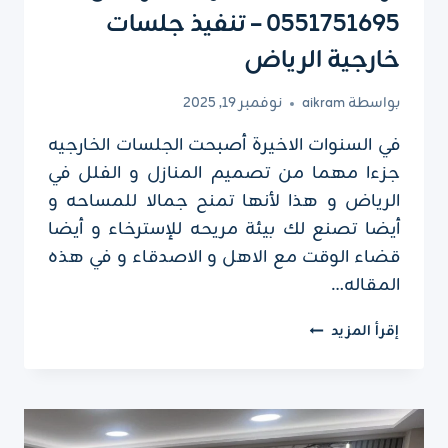
0551751695 – تنفيذ جلسات
خارجية الرياض
بواسطة
aikram
نوفمبر 19, 2025
في السنوات الاخيرة أصبحت الجلسات الخارجيه
جزءا مهما من تصميم المنازل و الفلل في
الرياض و هذا لأنها تمنح جمالا للمساحه و
أيضا تصنع لك بيئة مريحه للإسترخاء و أيضا
قضاء الوقت مع الاهل و الاصدقاء و في هذه
المقاله…
تركيب
إقرأ المزيد
جلسات
خارجية
الرياض
ت:
0551751695