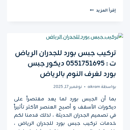
معلم
إقرأ المزيد
تركيب
ورق
جدران
بالرياض
ت:
0551751695
تركيب جبس بورد للجدران الرياض
–
ت : 0551751695 ديكور جبس
ديكورات
ورق
بورد لغرف النوم بالرياض
جدران
الرياض
بواسطة
aikram
نوفمبر 17, 2025
بما أن الجبس بورد لما يعد مقتصراً على
ديكورات الأسقف و أصبح العنصر الأكثر تأثيراً
في تصميم الجدران الحديثة ، لذلك قدمنا لكم
خدمات تركيب جبس بورد للجدران الرياض ،