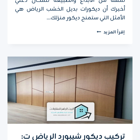
لمسة من الأبداع والطبيعة للمكان دعني
أخبرك أن ديكورات بديل الخشب الرياض هي
الأمثل التي ستمنح ديكور منزلك…
ديكورات
إقرأ المزيد
بديل
الخشب
الرياض
ت:
0551751695
الوان
بديل
الخشب
الرياض
تركيب ديكور شيبورد الرياض ت: