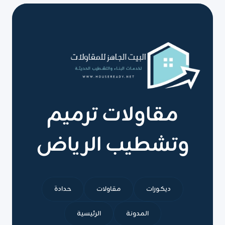
ت:
0551751695
ديكور
شيبورد
للمجالس
الرياض
مقاولات ترميم
وتشطيب الرياض
ديكورات
مقاولات
حدادة
المدونة
الرئيسية