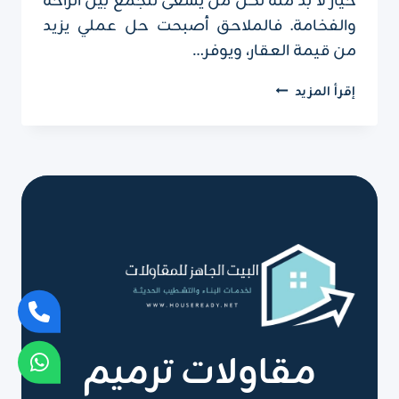
خيار لا بد منه لكل من يسعى للجمع بين الراحة
والفخامة. فالملاحق أصبحت حل عملي يزيد
من قيمة العقار، ويوفر…
مقاول
إقرأ المزيد
بناء
ملاحق
بالرياض
ت:
0551751695
،
تصميم
ملاحق
خارجية
مقاولات ترميم