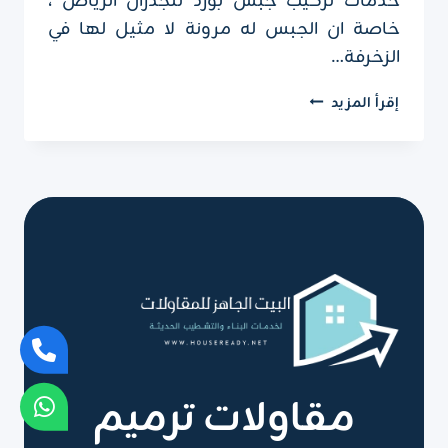
خدمات تركيب جبس بورد للجدران الرياض ،
خاصة ان الجبس له مرونة لا مثيل لها في
الزخرفة…
تركيب
إقرأ المزيد
جبس
بورد
للجدران
الرياض
ت
:
0551751695
ديكور
جبس
بورد
لغرف
النوم
بالرياض
مقاولات ترميم