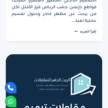
التصميم الداخلي المتطور باستمرار، أصبحت
قواطع بارتشن خشب الرياض قرار الأمثل لكل
من يبحث عن مظهر فاخر وحلول تقسيم
عملية تعيد…
قواطع
إقرأ المزيد
بارتشن
خشب
الرياض
ت:
0551751695
–
تركيب
قواطع
بارتشن
الرياض