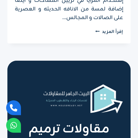
إستخدام المرايا في تزيين المساحات و أيضا
إضافة لمسة من الاناقه الحديثه و العصرية
على الصالات و المجالس…
تركيب
إقرأ المزيد
مرايات
ديكور
الرياض
ت:
0551751695
–
مرايا
ديكور
مودرن
الرياض
مقاولات ترميم