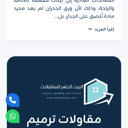
المساحات العادية إلى بيئات مفعمة بالأناقة
والراحة، وذلك لأن ورق الجدران لم يعد مجرد
مادة تُلصق على الجدار، بل…
معلم
إقرأ المزيد
تركيب
ورق
جدران
بالرياض
ت:
0551751695
–
ديكورات
ورق
جدران
الرياض
مقاولات ترميم