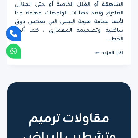
الشاهقة أو الفلل الخاصة أو حتى المنازل
العادية, وتعد دهانات الواجهات مهمة جداً
لأنها بطاقة هوية المبنى التي تعكس ذوق
ساكنيه وتصميمه المعماري ، كما أنها
الخط…
دهانات
إقرأ المزيد
واجهات
خارجية
الرياض
ت
:
0551751695
دهان
واجهات
مقاولات ترميم
عمارات
بالرياض
وتشطيب الرياض