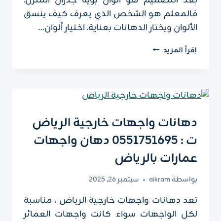
بعد التصميم هو الوان بوية جدران المنزل.
فالمعلم هو الشخص الذي يعرف كيف ينسق
الألوان ويختار الدهانات بعناية. اختيار ألوان…
معلم
إقرأ المزيد
بوية
الرياض
ت:
0551751695
،
الوان
دهانات واجهات خارجية الرياض
بوية
ت : 0551751695 دهان واجهات
جدران
الرياض
عمارات بالرياض
بواسطة
aikram
سبتمبر 26, 2025
تعد دهانات واجهات خارجية الرياض ، مناسبة
لكل الواجهات سواء كانت واجهات العمائر