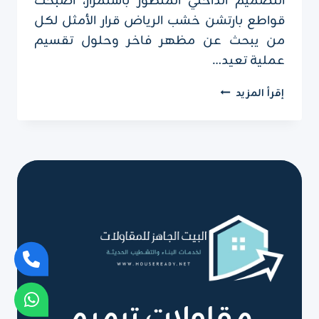
التصميم الداخلي المتطور باستمرار، أصبحت
قواطع بارتشن خشب الرياض قرار الأمثل لكل
من يبحث عن مظهر فاخر وحلول تقسيم
عملية تعيد…
قواطع
إقرأ المزيد
بارتشن
خشب
الرياض
ت:
0551751695
–
تركيب
قواطع
بارتشن
الرياض