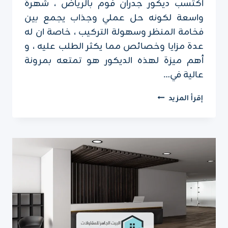
اكتسب ديكور جدران فوم بالرياض ، شهرة
واسعة لكونه حل عملي وجذاب يجمع بين
فخامة المنظر وسهولة التركيب ، خاصة ان له
عدة مزايا وخصائص مما يكثر الطلب عليه ، و
أهم ميزة لهذه الديكور هو تمتعه بمرونة
عالية في…
ديكور
إقرأ المزيد
جدران
فوم
بالرياض
ت
:
0551751695
اطارات
فوم
للجدران
في
الرياض