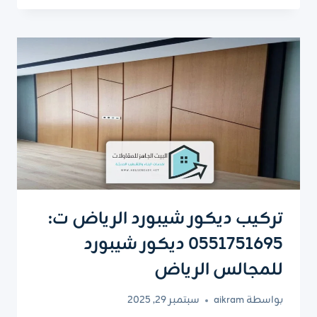
الخشب
الرياض
ت:
0551751695
الوان
بديل
الخشب
الرياض
تركيب ديكور شيبورد الرياض ت:
0551751695 ديكور شيبورد
للمجالس الرياض
بواسطة
aikram
سبتمبر 29, 2025