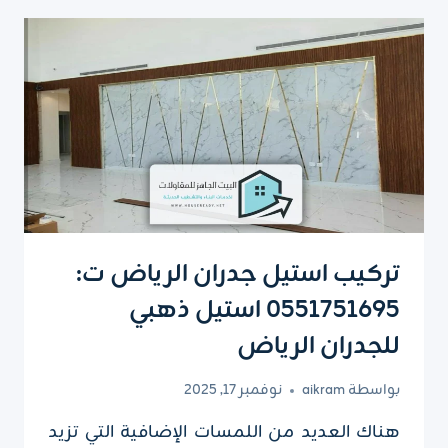
الرياض
ت:
0551751695
–
تركيب
قواطع
بارتشن
الرياض
تركيب استيل جدران الرياض ت:
0551751695 استيل ذهبي
للجدران الرياض
بواسطة
aikram
نوفمبر 17, 2025
هناك العديد من اللمسات الإضافية التي تزيد