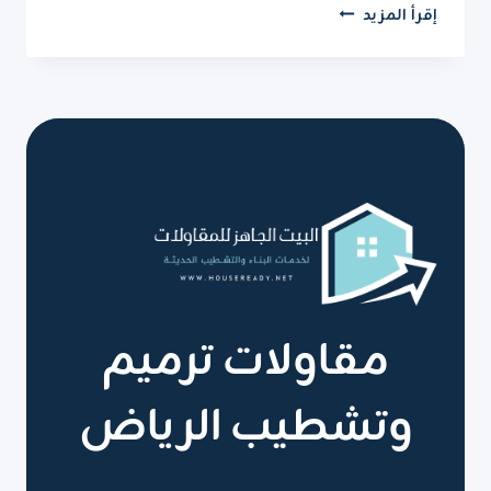
تركيب
إقرأ المزيد
ديكور
تلفزيون
الرياض
ت
:
0551751695
ديكور
خلف
التلفزيون
في
الرياض
مقاولات ترميم
وتشطيب الرياض