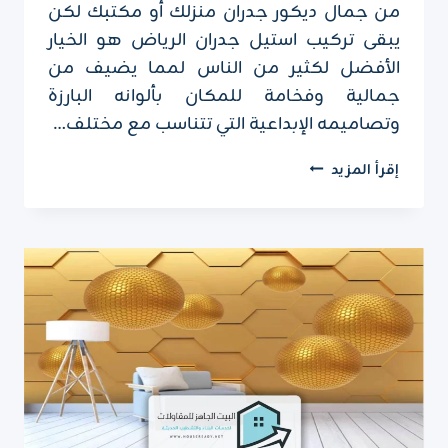
من جمال ديكور جدران منزلك أو مكتبك لكن
يبقى تركيب استيل جدران الرياض هو الخيار
الأفضل لكثير من الناس لمما يضيف من
جمالية وفخامة للمكان بألوانه البارزة
وتصاميمه الإبداعية التي تتناسب مع مختلف…
تركيب
إقرأ المزيد
استيل
جدران
الرياض
ت:
0551751695
استيل
ذهبي
للجدران
الرياض