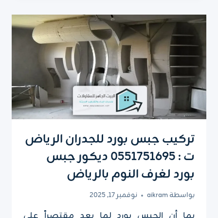
جدران
بالرياض
ت:
0551751695
–
ديكورات
ورق
جدران
الرياض
تركيب جبس بورد للجدران الرياض
ت : 0551751695 ديكور جبس
بورد لغرف النوم بالرياض
بواسطة
aikram
نوفمبر 17, 2025
بما أن الجبس بورد لما يعد مقتصراً على