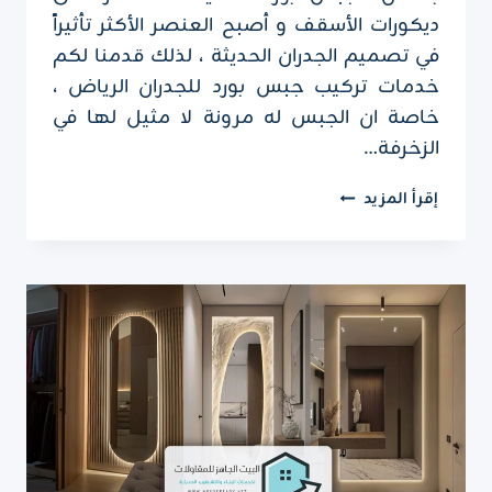
ديكورات الأسقف و أصبح العنصر الأكثر تأثيراً
في تصميم الجدران الحديثة ، لذلك قدمنا لكم
خدمات تركيب جبس بورد للجدران الرياض ،
خاصة ان الجبس له مرونة لا مثيل لها في
الزخرفة…
تركيب
إقرأ المزيد
جبس
بورد
للجدران
الرياض
ت
:
0551751695
ديكور
جبس
بورد
لغرف