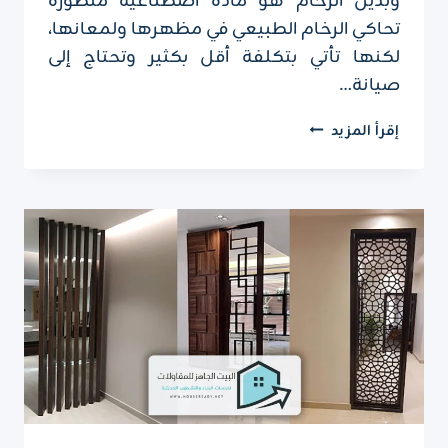
وبديل الرخام هو مادة اصطناعية متطورة
تحاكي الرخام الطبيعي في مظهرها ولمعانها،
لكنها تأتي بتكلفة أقل بكثير وتحتاج إلى
صيانة…
تركيب
إقرأ المزيد
بديل
الرخام
الرياض
ت:
0551751695
،
ديكور
بديل
الرخام
الرياض