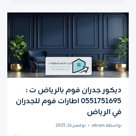
ديكور
الرياض
ت:
0551751695
–
مرايا
ديكور
مودرن
الرياض
ديكور جدران فوم بالرياض ت :
0551751695 اطارات فوم للجدران
في الرياض
بواسطة
aikram
نوفمبر 16, 2025