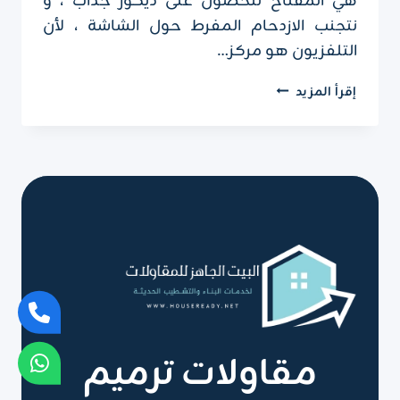
هي المفتاح للحصول على ديكور جذاب ، و
نتجنب الازدحام المفرط حول الشاشة ، لأن
التلفزيون هو مركز…
تركيب
إقرأ المزيد
ديكور
تلفزيون
الرياض
ت
:
0551751695
ديكور
خلف
التلفزيون
في
الرياض
مقاولات ترميم