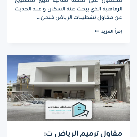
للحصول على لمسه نهائية تليق بمستوى
الرفاهيه الذي يبحث عنه السكان و عند الحديث
عن مقاول تشطيبات الرياض فنحن…
مقاول
إقرأ المزيد
تشطيبات
الرياض
ت:
0551751695
–
تشطيب
المنازل
الرياض
مقاول ترميم الرياض ت: