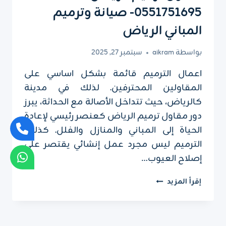
0551751695- صيانة وترميم
المباني الرياض
بواسطة
aikram
سبتمبر 27, 2025
اعمال الترميم قائمة بشكل اساسي على
المقاولين المحترفين. لذلك في مدينة
كالرياض، حيث تتداخل الأصالة مع الحداثة، يبرز
دور مقاول ترميم الرياض كعنصر رئيسي لإعادة
الحياة إلى المباني والمنازل والفلل. كذلك،
الترميم ليس مجرد عمل إنشائي يقتصر على
إصلاح العيوب…
مقاول
إقرأ المزيد
ترميم
الرياض
ت: